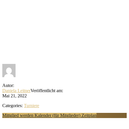
Autor:
Daniela Leitner
Veröffentlicht am:
Mai 21, 2022
Categories:
Turniere
Explore
Mittglied werden
Kalender (für Mitglieder)
Zeitplan
more