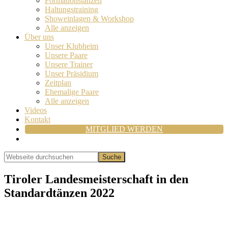
Formationstanzen
Haltungstraining
Showeinlagen & Workshop
Alle anzeigen
Über uns
Unser Klubheim
Unsere Paare
Unsere Trainer
Unser Präsidium
Zeitplan
Ehemalige Paare
Alle anzeigen
Videos
Kontakt
MITGLIED WERDEN
Show
Search
Webseite
durchsuchen
Hide
Search
Tiroler Landesmeisterschaft in den
Standardtänzen 2022