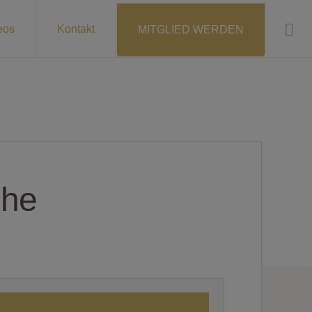
Sho
eos
Kontakt
MITGLIED WERDEN
Sear
che