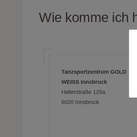
Wie komme ich h
Tanzsportzentrum GOLD
WEISS Innsbruck
Hallerstraße 125a
6020 Innsbruck