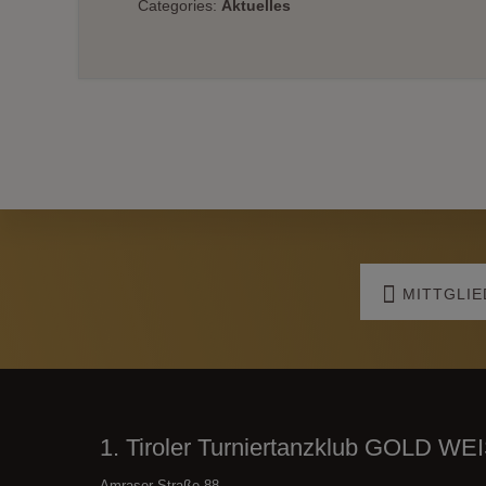
Categories:
Aktuelles
Explore
MITTGLI
more
Footer
1. Tiroler Turniertanzklub GOLD WE
Amraser Straße 88