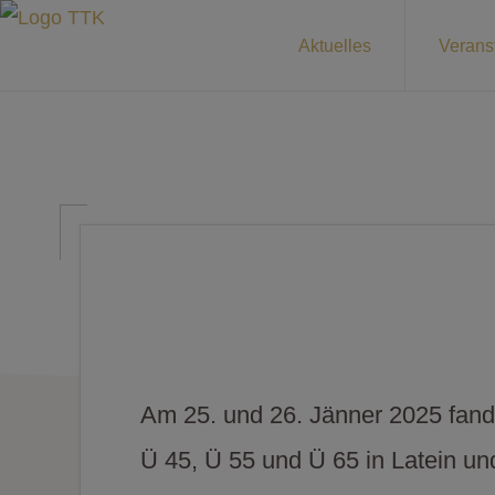
Zur
Zum
Aktuelles
Verans
1.
Hauptnavigation
Inhalt
Dein
TTK
springen
springen
GOLD
Tanzklub
WEISS
in
INNSBRUCK
Innsbruck
Am 25. und 26. Jänner 2025 fand 
Ü 45, Ü 55 und Ü 65 in Latein und