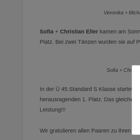
Veronika + Mich
Sofia
+
Christian Eller
kamen am Sonnta
Platz. Bei zwei Tänzen wurden sie auf Pla
Sofia + Christi
In der Ü 45 Standard S Klasse startete
herausragenden 1. Platz. Das gleiche ge
Leistung!!!
Wir gratulieren allen Paaren zu ihren tol