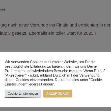
ael
g nach einer Vorrunde ins Finale und erreichten in de
tz 3 gesetzt. Ebenfalls ein toller Start für 2025!!
an
Wir verwenden Cookies auf unserer Website, um Dir die
bestmöglichste Erfahrung zu bieten, indem wir uns Deine
n für unseren Club
Beatrix
+
Herbert Schöpf
. Sie beleg
Präferenzen und wiederholten Besuche merken. Wenn Du auf
"Akzeptieren" klickst, erklärst Du Dich mit der Verwendung
lang ihnen in der Ü 55 Latein S Klasse. Sie waren unang
dieser Cookies einverstanden. Du kannst dies unter "Cookie-
Einstellungen" jederzeit ändern.
Cookie-Einstellungen
AKZEPTIEREN
len Erfolgen. Ein super Start für 2025 !!