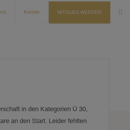
Sho
eos
Kontakt
MITGLIED WERDEN
Sear
rschaft in den Kategorien Ü 30,
re an den Start. Leider fehlten