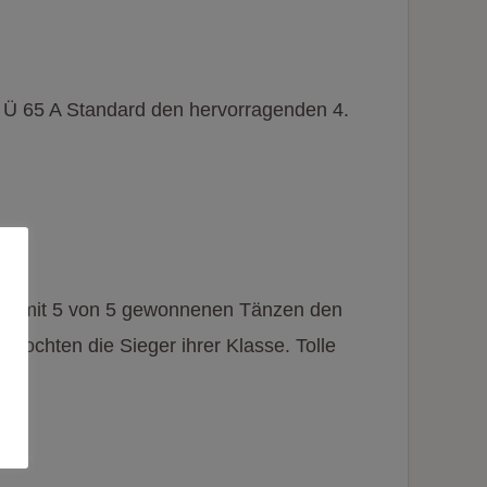
r Ü 65 A Standard den hervorragenden 4.
ten mit 5 von 5 gewonnenen Tänzen den
efochten die Sieger ihrer Klasse. Tolle