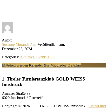
Autor:
Susanne Morandi-Auer
Veröffentlicht am:
Dezember 23, 2024
Categories:
Aktuelles
,
Events TTK
Explore
Mittglied werden
Kalender (für Mitglieder)
Zeitplan
more
Footer
1. Tiroler Turniertanzklub GOLD WEISS
Innsbruck
Amraser Straße 88
6020 Innsbruck / Österreich
Copyright © 2026 · 1. TTK GOLD WEISS Innsbruck ·
Erstellt und