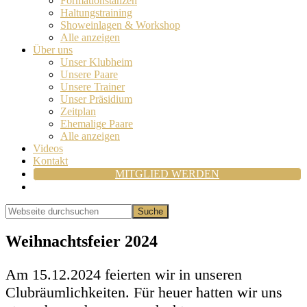
Formationstanzen
Haltungstraining
Showeinlagen & Workshop
Alle anzeigen
Über uns
Unser Klubheim
Unsere Paare
Unsere Trainer
Unser Präsidium
Zeitplan
Ehemalige Paare
Alle anzeigen
Videos
Kontakt
MITGLIED WERDEN
Show
Search
Webseite
durchsuchen
Hide
Search
Weihnachtsfeier 2024
Am 15.12.2024 feierten wir in unseren
Clubräumlichkeiten. Für heuer hatten wir uns