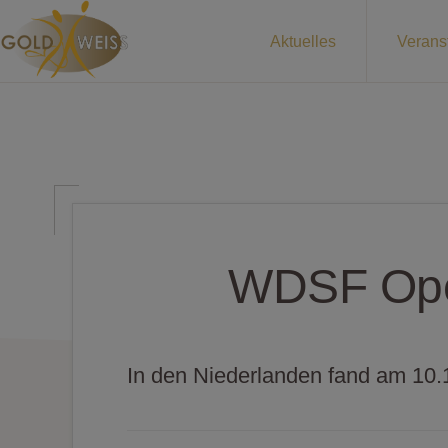
Zur
Zum
Aktuelles
Verans
Hauptnavigation
Inhalt
springen
springen
1.
Dein
TTK
GOLD
Tanzklub
WEISS
in
INNSBRUCK
Innsbruck
WDSF Ope
In den Niederlanden fand am 10.