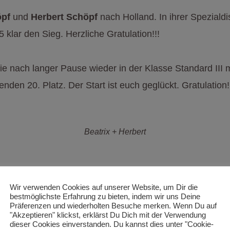
öpf
und
Herbert Schöpf
nach Holland. In ihrer Spezialdis
 klar den Sieg. Herzliche Gratulation!!!
 nach langer Pause wieder in der Klasse Standard III m
den 20. Platz. Der Start ist euch geglückt. Gratulation!!
Beatrix + Herbert
Beatrix + Herbert
Wir verwenden Cookies auf unserer Website, um Dir die
bestmöglichste Erfahrung zu bieten, indem wir uns Deine
Präferenzen und wiederholten Besuche merken. Wenn Du auf
"Akzeptieren" klickst, erklärst Du Dich mit der Verwendung
dieser Cookies einverstanden. Du kannst dies unter "Cookie-