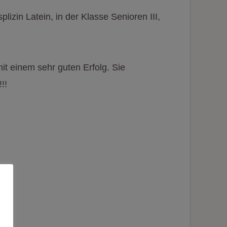
plizin Latein, in der Klasse Senioren III,
it einem sehr guten Erfolg. Sie
!!