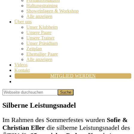
Formationstanzen
Haltungstraining
Showeinlagen & Workshop
Alle anzeigen
Über uns
Unser Klubheim
Unsere Paare
Unsere Trainer
Unser Präsidium
Zeitplan
Ehemalige Paare
Alle anzeigen
Videos
Kontakt
MITGLIED WERDEN
Show
Search
Webseite
durchsuchen
Hide
Search
Silberne Leistungsnadel
Im Rahmen des Sommerfestes wurden
Sofie &
Christian Eller
die silberne Leistungsnadel des