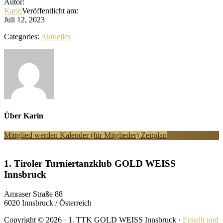
Autor:
Karin
Veröffentlicht am:
Juli 12, 2023
Categories:
Aktuelles
Über
Karin
Explore
Mittglied werden
Kalender (für Mitglieder)
Zeitplan
more
Footer
1. Tiroler Turniertanzklub GOLD WEISS
Innsbruck
Amraser Straße 88
6020 Innsbruck / Österreich
Copyright © 2026 · 1. TTK GOLD WEISS Innsbruck ·
Erstellt und