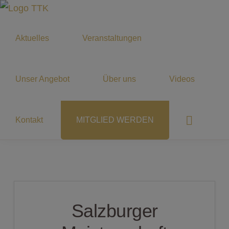
Zur
Zum
1.
Hauptnavigation
Inhalt
Dein
TTK
Aktuelles
Veranstaltungen
springen
springen
GOLD
Tanzklub
WEISS
in
INNSBRUCK
Innsbruck
Unser Angebot
Über uns
Videos
Show
Kontakt
MITGLIED WERDEN
Search
Salzburger