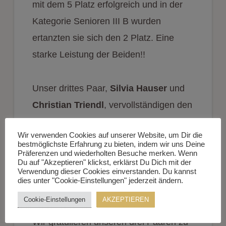
mit dem 5 Platz erfolgreich und in der
Kategorie Senioren III B wurden
ertanzten sie sich den 2 Platz. Eine
starke Leistung der Beiden!!
Unser drittes Paar,
Silvia Hauser
und
Christian Triendl
, vervollständigen den
Erfolg mit einem 4 Platz in der Senioren
Wir verwenden Cookies auf unserer Website, um Dir die
II A Standard Klasse und einem
bestmöglichste Erfahrung zu bieten, indem wir uns Deine
Präferenzen und wiederholten Besuche merken. Wenn
hervorragenden 3 Platz in der Senioren
Du auf "Akzeptieren" klickst, erklärst Du Dich mit der
III A Standard Klasse. Ebenfalls eine
Verwendung dieser Cookies einverstanden. Du kannst
dies unter "Cookie-Einstellungen" jederzeit ändern.
bomben Leistung!!
Cookie-Einstellungen
AKZEPTIEREN
Wir gratulieren unseren drei Paaren zu